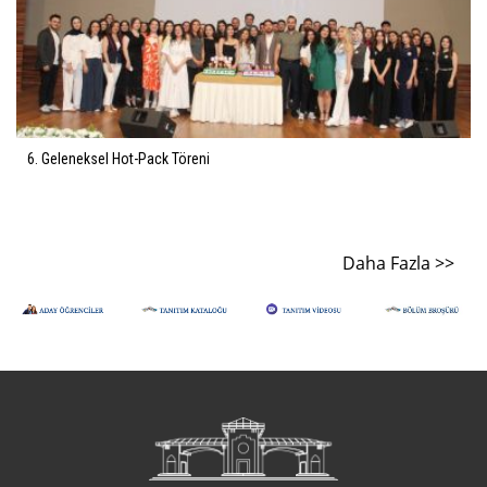
l Hot-Pack Töreni
NNYUSAD Yayı
Daha Fazla >>