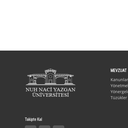
MEVZUAT
Kanunla
Yönetmel
Yönergel
Tüzükler
Takipte Kal