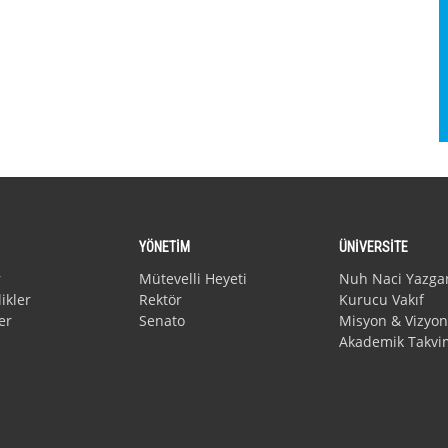
YÖNETİM
ÜNİVERSİTE
r
Mütevelli Heyeti
Nuh Naci Yazga
ikler
Rektör
Kurucu Vakıf
er
Senato
Misyon & Vizyon
Akademik Takvi