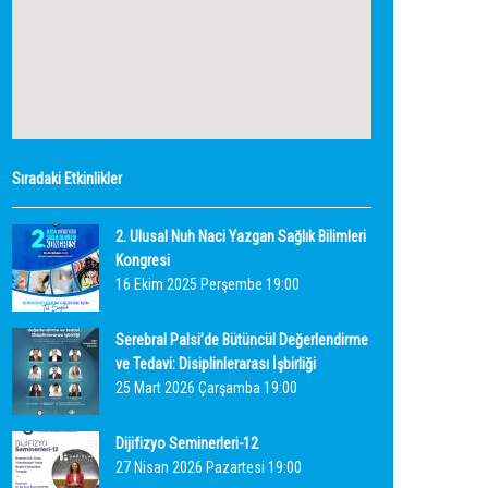
Sıradaki Etkinlikler
2. Ulusal Nuh Naci Yazgan Sağlık Bilimleri
Kongresi
16 Ekim 2025 Perşembe 19:00
Serebral Palsi’de Bütüncül Değerlendirme
ve Tedavi: Disiplinlerarası İşbirliği
25 Mart 2026 Çarşamba 19:00
Dijifizyo Seminerleri-12
27 Nisan 2026 Pazartesi 19:00