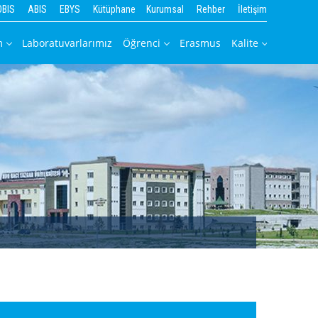
OBIS
ABIS
EBYS
Kütüphane
Kurumsal
Rehber
İletişim
m
Laboratuvarlarımız
Öğrenci
Erasmus
Kalite