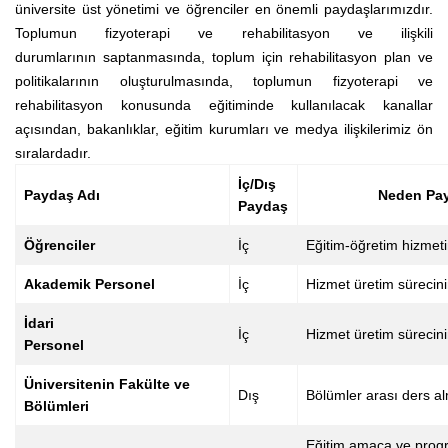
üniversite üst yönetimi ve öğrenciler en önemli paydaşlarımızdır.
Toplumun fizyoterapi ve rehabilitasyon ve ilişkili
durumlarının saptanmasında, toplum için rehabilitasyon plan ve
politikalarının oluşturulmasında, toplumun fizyoterapi ve
rehabilitasyon konusunda eğitiminde kullanılacak kanallar
açısından, bakanlıklar, eğitim kurumları ve medya ilişkilerimiz ön
sıralardadır.
İç/Dış
Paydaş Adı
Neden Payd
Paydaş
Öğrenciler
İç
Eğitim-öğretim hizmeti
Akademik Personel
İç
Hizmet üretim sürecini
İdari
İç
Hizmet üretim sürecini
Personel
Üniversitenin Fakülte ve
Dış
Bölümler arası ders al
Bölümleri
Eğitim amaça ve progr