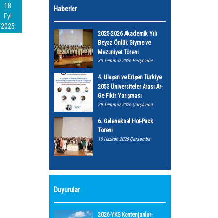
18
Haberler
Eyl
2025
2025-2026 Akademik Yılı
Beyaz Önlük Giyme ve
Mezuniyet Töreni
30 Temmuz 2026 Perşembe
4. Ulaşan ve Erişen Türkiye
2053 Üniversiteler Arası Ar-
Ge Fikir Yarışması
29 Temmuz 2026 Çarşamba
6. Geleneksel Hot-Pack
Töreni
10 Haziran 2026 Çarşamba
Duyurular
2026-YKS Kontenjanlar-