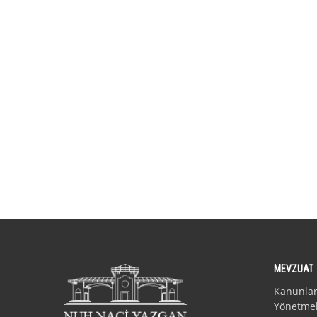
MEVZUAT
Kanunla
Yönetmel