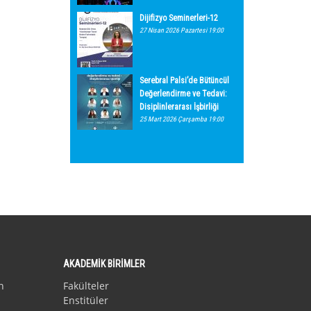
Dijifizyo Seminerleri-12
27 Nisan 2026 Pazartesi 19:00
Serebral Palsi’de Bütüncül
Değerlendirme ve Tedavi:
Disiplinlerarası İşbirliği
25 Mart 2026 Çarşamba 19:00
AKADEMİK BİRİMLER
n
Fakülteler
Enstitüler