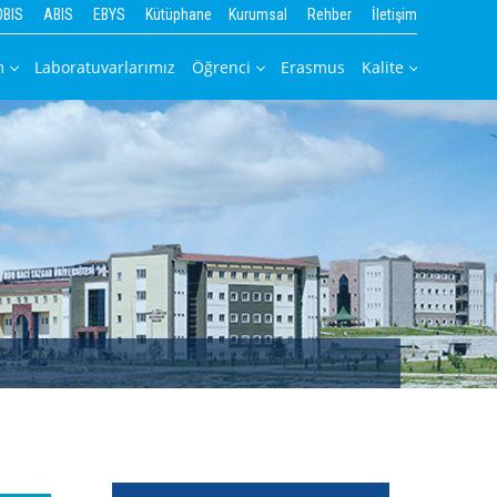
OBIS
ABIS
EBYS
Kütüphane
Kurumsal
Rehber
İletişim
m
Laboratuvarlarımız
Öğrenci
Erasmus
Kalite