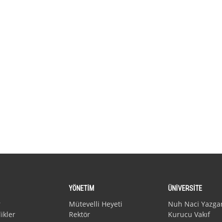
YÖNETİM
ÜNİVERSİTE
r
Mütevelli Heyeti
Nuh Naci Yazga
ikler
Rektör
Kurucu Vakıf