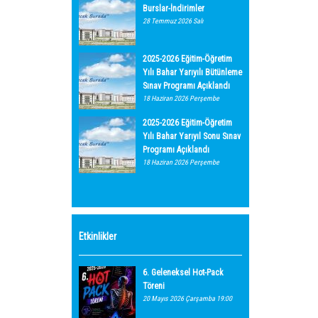
Burslar-İndirimler
28 Temmuz 2026 Salı
2025-2026 Eğitim-Öğretim
Yılı Bahar Yarıyılı Bütünleme
Sınav Programı Açıklandı
18 Haziran 2026 Perşembe
2025-2026 Eğitim-Öğretim
Yılı Bahar Yarıyıl Sonu Sınav
Programı Açıklandı
18 Haziran 2026 Perşembe
Etkinlikler
6. Geleneksel Hot-Pack
Töreni
20 Mayıs 2026 Çarşamba 19:00